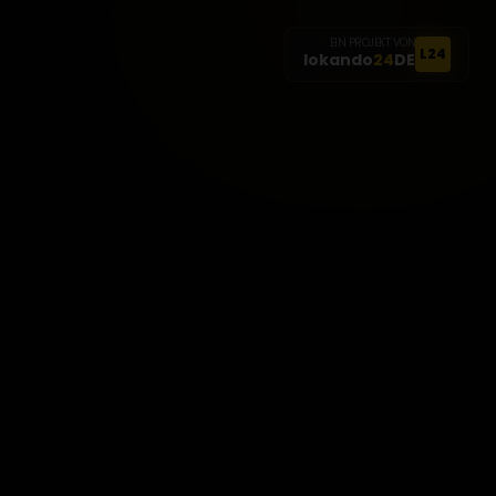
EIN PROJEKT VON
L24
lokando
24
DE