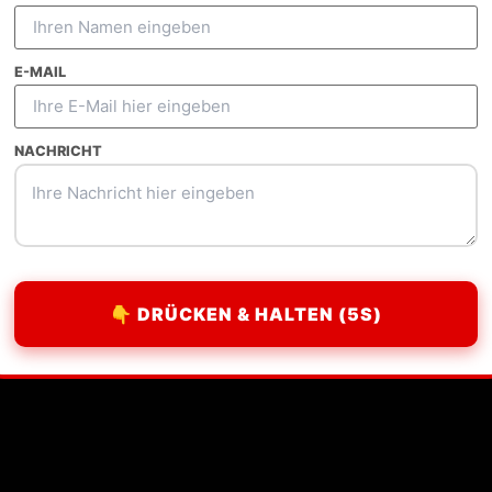
E-MAIL
Guest Posting
E-Commerce SEO
Outrea
NACHRICHT
👇 DRÜCKEN & HALTEN (5S)