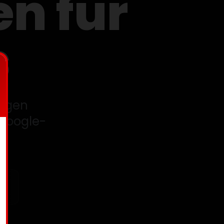
en für
s
tigen
 Google-