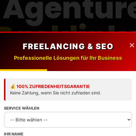
-Agentur
Backlink
×
FREELANCING & SEO
Professionelle Lösungen für Ihr Business
listen die besten Experten für hochwer
k-Aufbau, Digital PR und nachhaltige
Rankings.
💰 100% ZUFRIEDENHEITSGARANTIE
Keine Zahlung, wenn Sie nicht zufrieden sind.
SERVICE WÄHLEN
Ranking ansehen
Agentur eintragen
IHR NAME