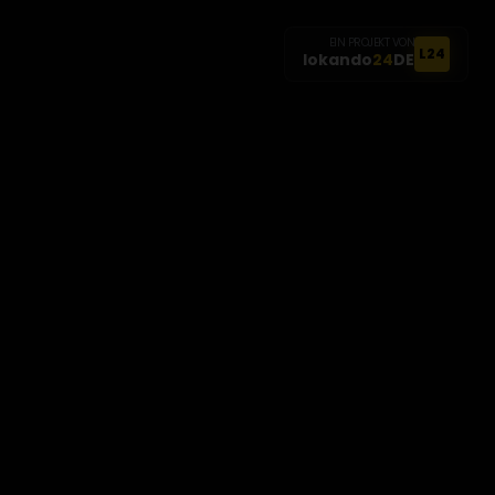
EIN PROJEKT VON
L24
lokando
24
DE