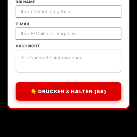
IHR NAME
E-MAIL
NACHRICHT
👇 DRÜCKEN & HALTEN (5S)