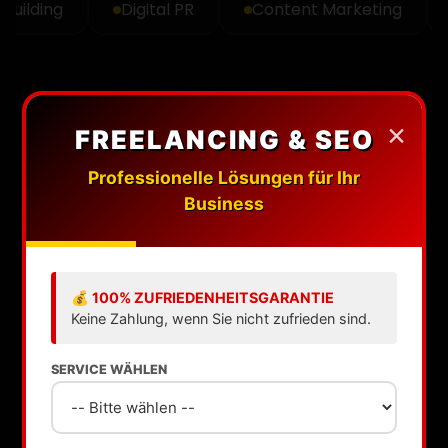
lding
Digital PR
Content Marketing
Gu
×
FREELANCING & SEO
Professionelle Lösungen für Ihr
Business
💰 100% ZUFRIEDENHEITSGARANTIE
Keine Zahlung, wenn Sie nicht zufrieden sind.
SERVICE WÄHLEN