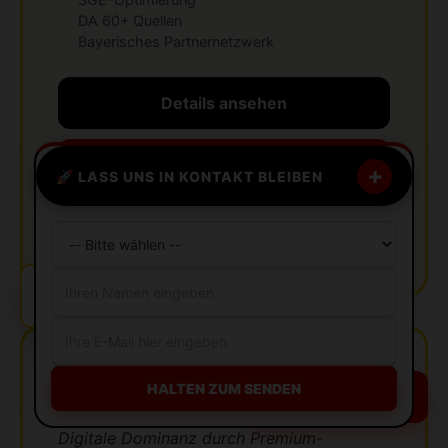
DA 60+ Quellen
Bayerisches Partnernetzwerk
Details ansehen
Angebot anfordern
+
🚀 LASS UNS IN KONTAKT BLEIBEN
Jetzt Claimen
🔔
Kostenlose Beratung in Hamburg.
TOP EMPFEHLUNG
RM Digital24
HALTEN ZUM SENDEN
★★★★☆
Gratis Beratung
(112)
Digitale Dominanz durch Premium-