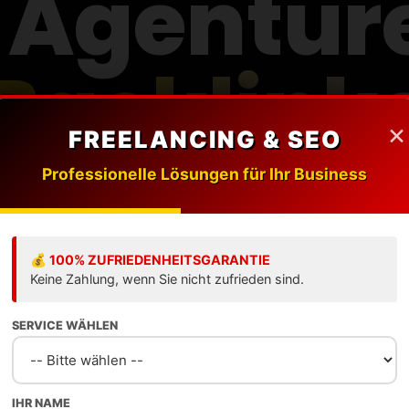
-Agentur
Backlink
×
FREELANCING & SEO
Professionelle Lösungen für Ihr Business
listen die besten Experten für hochwer
k-Aufbau, Digital PR und nachhaltige
Rankings.
💰 100% ZUFRIEDENHEITSGARANTIE
Keine Zahlung, wenn Sie nicht zufrieden sind.
SERVICE WÄHLEN
Ranking ansehen
Agentur eintragen
IHR NAME