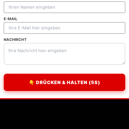
E-MAIL
Guest Posting
E-Commerce SEO
Outr
NACHRICHT
👇 DRÜCKEN & HALTEN (5S)