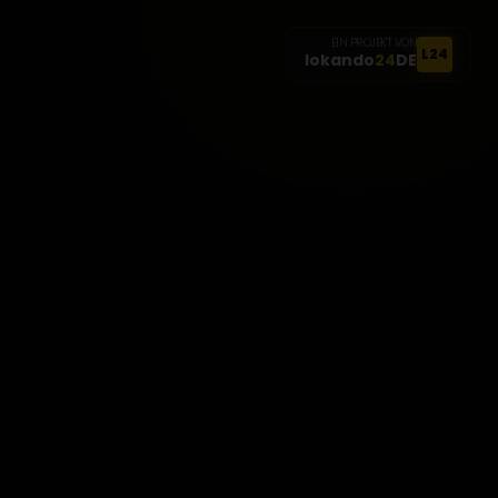
EIN PROJEKT VON
L24
lokando
24
DE