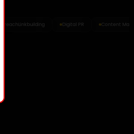
each
Linkbuilding
Digital PR
Content Marketi