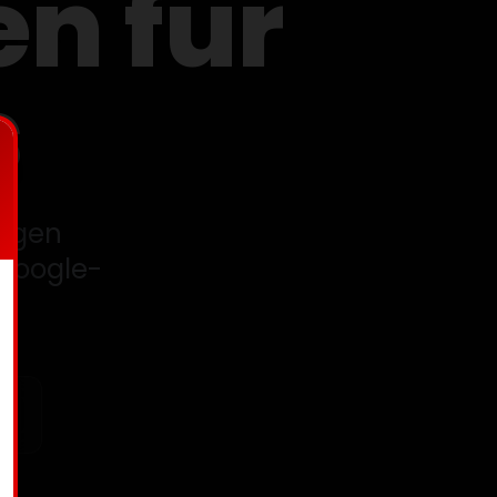
en für
s
tigen
 Google-