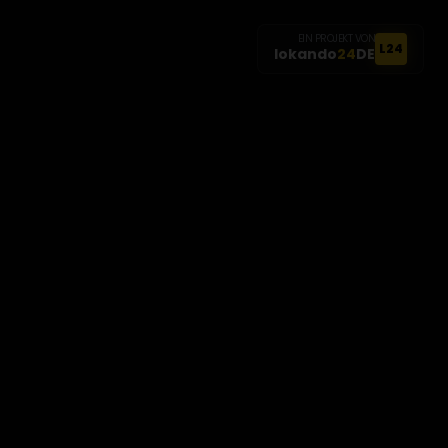
EIN PROJEKT VON
L24
lokando
24
DE