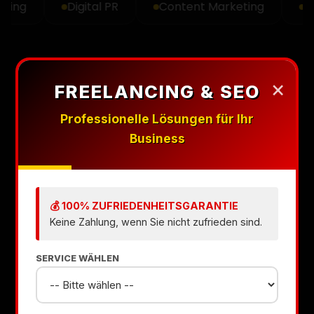
ng
Digital PR
Content Marketing
Guest
×
FREELANCING & SEO
Professionelle Lösungen für Ihr
Business
💰 100% ZUFRIEDENHEITSGARANTIE
Keine Zahlung, wenn Sie nicht zufrieden sind.
SERVICE WÄHLEN