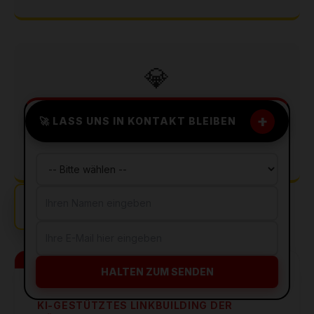
💎
Premium Auswahl
+
🚀 LASS UNS IN KONTAKT BLEIBEN
Nur die obersten 5% der Dienstleister in Bayern
schaffen es in unser exklusives 2026 Ranking.
PREMIUM PARTNER
HALTEN ZUM SENDEN
AI SEO Search
KI-GESTÜTZTES LINKBUILDING DER