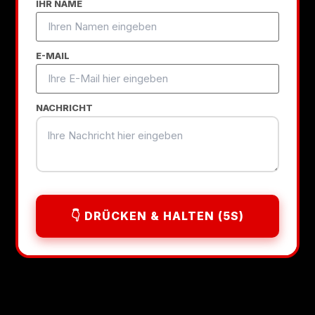
IHR NAME
E-MAIL
NACHRICHT
👇 DRÜCKEN & HALTEN (5S)