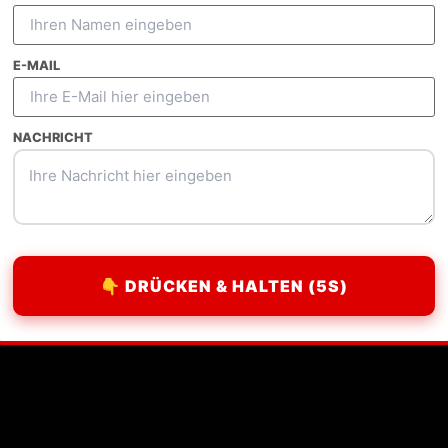
E-MAIL
Guest Posting
E-Commerce SEO
Outre
NACHRICHT
👇 DRÜCKEN & HALTEN (5S)