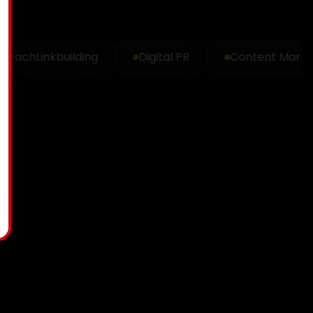
ach
Linkbuilding
Digital PR
Content Marketin