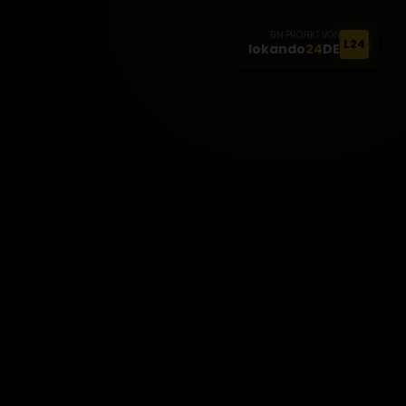
EIN PROJEKT VON
L24
lokando
24
DE