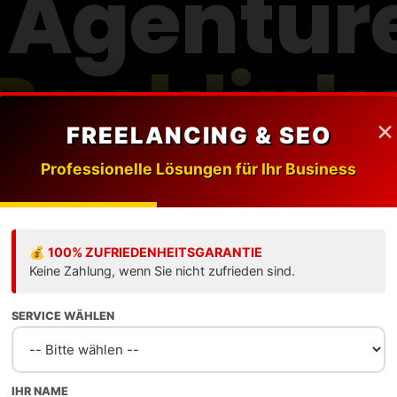
-Agentur
×
FREELANCING & SEO
Professionelle Lösungen für Ihr Business
listen die besten Experten für hochwer
k-Aufbau, Digital PR und nachhaltige
Rankings.
💰 100% ZUFRIEDENHEITSGARANTIE
Keine Zahlung, wenn Sie nicht zufrieden sind.
SERVICE WÄHLEN
Ranking ansehen
Agentur eintragen
IHR NAME