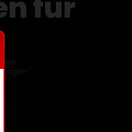
en für
tigen
 Google-