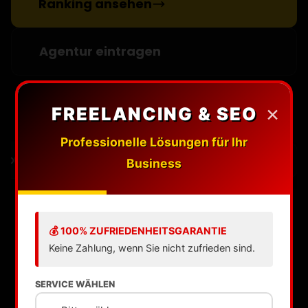
Ranking ansehen
Agentur eintragen
×
FREELANCING & SEO
Professionelle Lösungen für Ihr
ilding
Digital PR
Content Marketing
Business
💰 100% ZUFRIEDENHEITSGARANTIE
Keine Zahlung, wenn Sie nicht zufrieden sind.
SERVICE WÄHLEN