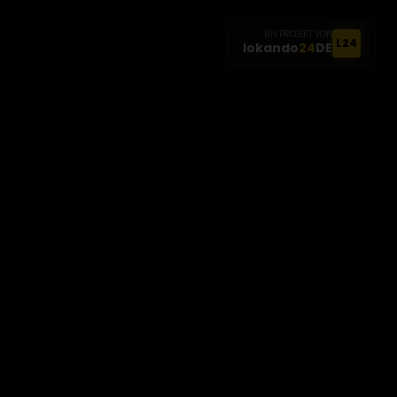
EIN PROJEKT VON
L24
lokando
24
DE