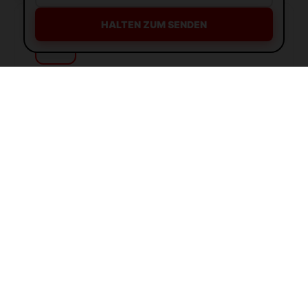
HALTEN ZUM SENDEN
PREMIUM PARTNER
AS
AI SEO Search
★★★★★ (4.9)
Der Branchenführer für KI-gestützten
Linkaufbau
in Bayern. Maximale Effizienz
durch AI.
AI-Nischenanalyse
Globaler Outreach
SGE Optimierung
Info